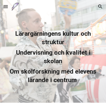
Skip to main content
Skip to navigation
Lärar
gärningens
kultur och
struktur
Undervisning och kvalitet i
skolan
Om skolforskning
med elevens
lärande
i centrum