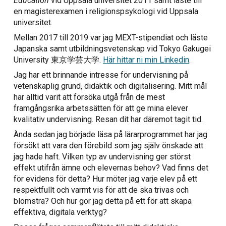
Education
vid Uppsala universitet 2011
samt
läste
till
en
ma
gisterexamen
i religionspsykologi vid Uppsala
universitet.
Mellan 2017 till 2019 var jag MEXT-stipendiat och läste
Japanska samt utbildningsvetenskap vid Tokyo Gakugei
University 東京学芸大学.
Här hittar ni min Linkedin
.
Jag har ett brinnande intresse för undervisning på
vetenskaplig grund, didaktik och digitalisering. Mitt mål
har alltid varit att försöka utgå från de mest
framgångsrika arbetssätten för att ge mina elever
kvalitativ undervisning. Resan dit har däremot tagit tid.
Ända sedan jag började läsa på lärarprogrammet har jag
försökt att vara den förebild som jag själv önskade att
jag hade haft. Vilken typ av undervisning ger störst
effekt utifrån ämne och elevernas behov? Vad finns det
för evidens för detta? Hur möter jag varje elev på ett
respektfullt och varmt vis för att de ska trivas och
blomstra? Och hur gör jag detta på ett för att skapa
effektiva, digitala verktyg?