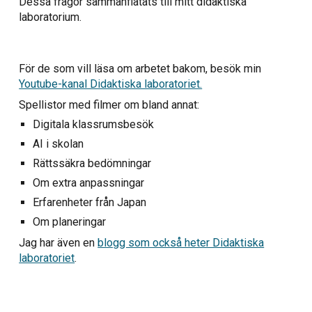
Dessa
frågor
sammanflätats till
mitt didaktiska
laboratorium
.
För de som vill läsa om arbetet bakom, besök min
Youtube-kanal Didaktiska laboratoriet.
Spellistor med filmer om bland annat:
Digitala klassrumsbesök
AI i skolan
Rättssäkra bedömningar
Om extra anpassningar
Erfarenheter från Japan
Om planeringar
Jag har även en
blogg som också heter Didaktiska
laboratoriet
.