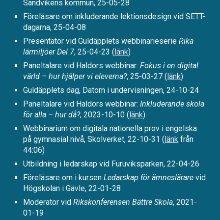
Sandvikens kommun, 25-05-28
Föreläsare om inkluderande lektionsdesign vid SETT-
dagarna, 25-04-08
Presentatör vid
Guldäpplets webbinarieserie
Rika
lärmiljöer Del 7
, 25-04-23 (
länk
)
Paneltalare vid Haldors webbinar:
Fokus i en digital
värld – hur hjälper vi eleverna?
, 25-03-27 (
länk
)
Guldäpplets dag, Datorn i undervisningen, 24-10-24
Paneltalare vid Haldors webbinar:
Inkluderande skola
för alla – hur då?
, 2023-10-10 (
länk
)
Webbinarium om digitala nationella prov i engelska
på gymnasial nivå, Skolverket, 22-10-31 (
länk
från
44:06
)
Utbildning i ledarskap
vid
Furuviksparken
, 22-04-26
Föreläsare om i kursen
Ledarskap för ämneslärare
vid
Högskolan i Gävle, 22-01-28
Moderator vid
Rikskonferensen Bättre Skola
, 2021-
01-19