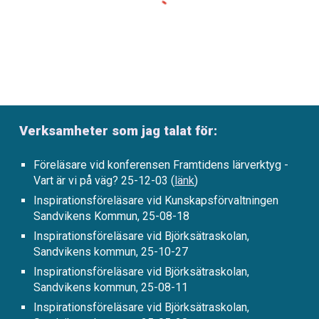
Verksamheter som jag talat för:
Föreläsare vid konferensen Framtidens lärverktyg -
Vart är vi på väg? 25-12-03 (
länk
)
Inspirationsföreläsare vid Kunskapsförvaltningen
Sandvikens Kommun, 25-08-18
Inspirationsföreläsare vid Björksätraskolan,
Sandvikens kommun, 2
5
-
10
-2
7
Inspirationsföreläsare vid Björksätraskolan,
Sandvikens kommun, 2
5
-0
8
-
11
Inspirationsföreläsare vid
Björksätraskolan,